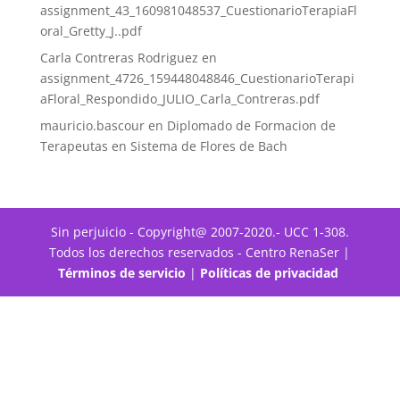
assignment_43_160981048537_CuestionarioTerapiaFl
oral_Gretty_J..pdf
Carla Contreras Rodriguez
en
assignment_4726_159448048846_CuestionarioTerapi
aFloral_Respondido_JULIO_Carla_Contreras.pdf
mauricio.bascour
en
Diplomado de Formacion de
Terapeutas en Sistema de Flores de Bach
Sin perjuicio - Copyright@ 2007-2020.- UCC 1-308.
Todos los derechos reservados - Centro RenaSer |
Términos de servicio
|
Políticas de privacidad