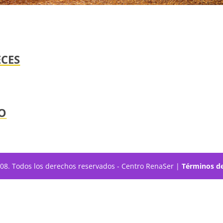
ECES
O
308. Todos los derechos reservados - Centro RenaSer |
Términos de