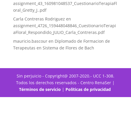
assignment_43_160981048537_CuestionarioTerapiaFl
oral_Gretty_J..pdf
Carla Contreras Rodriguez
en
assignment_4726_159448048846_CuestionarioTerapi
aFloral_Respondido_JULIO_Carla_Contreras.pdf
mauricio.bascour
en
Diplomado de Formacion de
Terapeutas en Sistema de Flores de Bach
Sin perjuicio - Copyright@ 2007-2020.- UCC 1-308.
Todos los derechos reservados - Centro RenaSer |
Términos de servicio
|
Políticas de privacidad