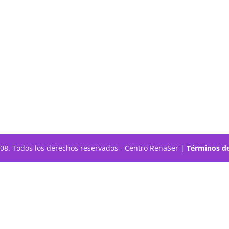
308. Todos los derechos reservados - Centro RenaSer |
Términos de