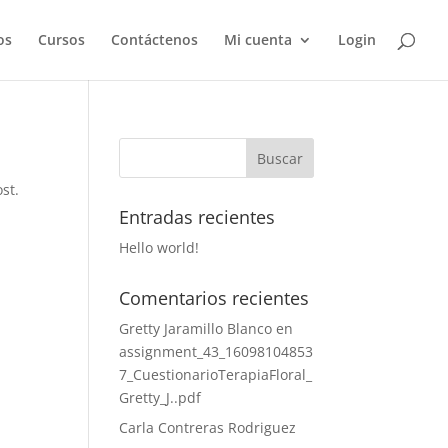
os
Cursos
Contáctenos
Mi cuenta
Login
st.
Entradas recientes
Hello world!
Comentarios recientes
Gretty Jaramillo Blanco
en
assignment_43_16098104853
7_CuestionarioTerapiaFloral_
Gretty_J..pdf
Carla Contreras Rodriguez