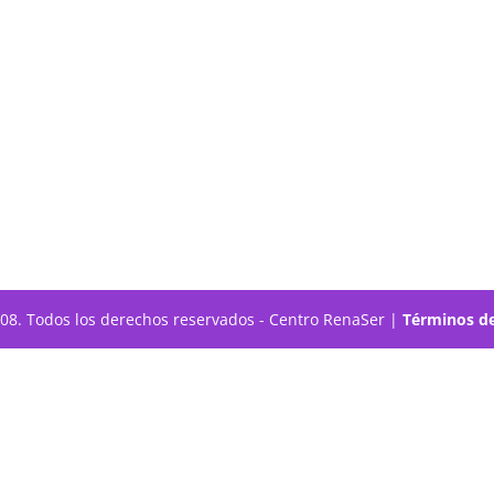
308. Todos los derechos reservados - Centro RenaSer |
Términos de