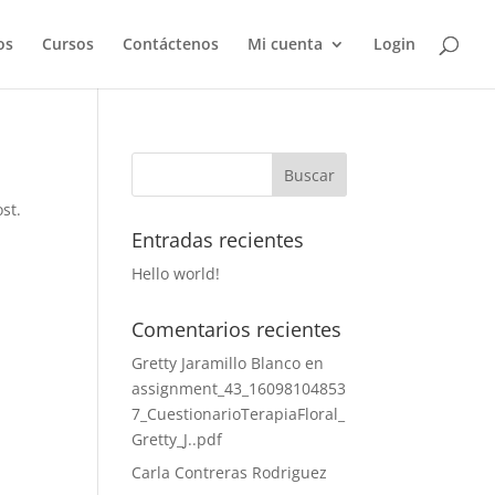
os
Cursos
Contáctenos
Mi cuenta
Login
st.
Entradas recientes
Hello world!
Comentarios recientes
Gretty Jaramillo Blanco
en
assignment_43_16098104853
7_CuestionarioTerapiaFloral_
Gretty_J..pdf
Carla Contreras Rodriguez