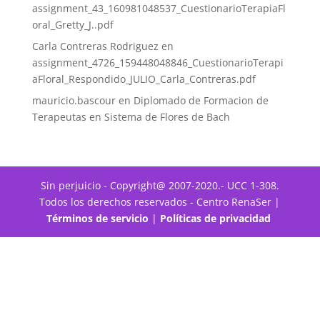
assignment_43_160981048537_CuestionarioTerapiaFl
oral_Gretty_J..pdf
Carla Contreras Rodriguez
en
assignment_4726_159448048846_CuestionarioTerapi
aFloral_Respondido_JULIO_Carla_Contreras.pdf
mauricio.bascour
en
Diplomado de Formacion de
Terapeutas en Sistema de Flores de Bach
Sin perjuicio - Copyright@ 2007-2020.- UCC 1-308.
Todos los derechos reservados - Centro RenaSer |
Términos de servicio
|
Políticas de privacidad