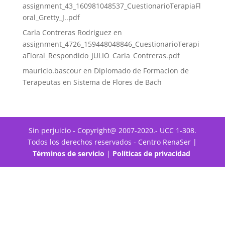
assignment_43_160981048537_CuestionarioTerapiaFl
oral_Gretty_J..pdf
Carla Contreras Rodriguez
en
assignment_4726_159448048846_CuestionarioTerapi
aFloral_Respondido_JULIO_Carla_Contreras.pdf
mauricio.bascour
en
Diplomado de Formacion de
Terapeutas en Sistema de Flores de Bach
Sin perjuicio - Copyright@ 2007-2020.- UCC 1-308.
Todos los derechos reservados - Centro RenaSer |
Términos de servicio
|
Políticas de privacidad