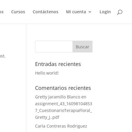
os
Cursos
Contáctenos
Mi cuenta
Login
st.
Entradas recientes
Hello world!
Comentarios recientes
Gretty Jaramillo Blanco
en
assignment_43_16098104853
7_CuestionarioTerapiaFloral_
Gretty_J..pdf
Carla Contreras Rodriguez