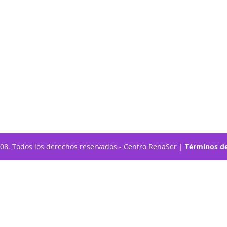
308. Todos los derechos reservados - Centro RenaSer |
Términos de