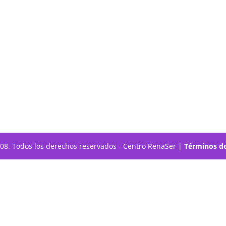
308. Todos los derechos reservados - Centro RenaSer |
Términos de