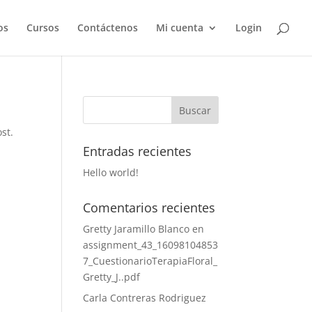
os
Cursos
Contáctenos
Mi cuenta
Login
st.
Entradas recientes
Hello world!
Comentarios recientes
Gretty Jaramillo Blanco
en
assignment_43_16098104853
7_CuestionarioTerapiaFloral_
Gretty_J..pdf
Carla Contreras Rodriguez