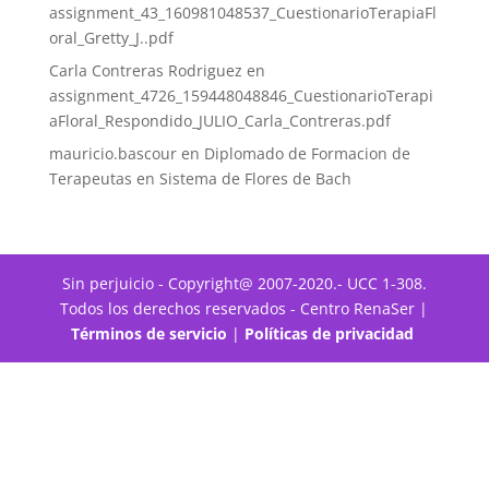
assignment_43_160981048537_CuestionarioTerapiaFl
oral_Gretty_J..pdf
Carla Contreras Rodriguez
en
assignment_4726_159448048846_CuestionarioTerapi
aFloral_Respondido_JULIO_Carla_Contreras.pdf
mauricio.bascour
en
Diplomado de Formacion de
Terapeutas en Sistema de Flores de Bach
Sin perjuicio - Copyright@ 2007-2020.- UCC 1-308.
Todos los derechos reservados - Centro RenaSer |
Términos de servicio
|
Políticas de privacidad