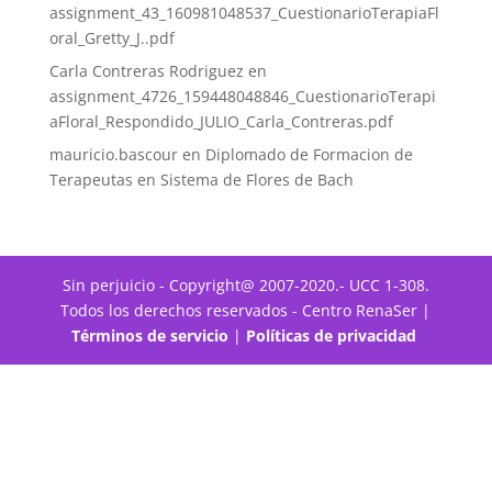
assignment_43_160981048537_CuestionarioTerapiaFl
oral_Gretty_J..pdf
Carla Contreras Rodriguez
en
assignment_4726_159448048846_CuestionarioTerapi
aFloral_Respondido_JULIO_Carla_Contreras.pdf
mauricio.bascour
en
Diplomado de Formacion de
Terapeutas en Sistema de Flores de Bach
Sin perjuicio - Copyright@ 2007-2020.- UCC 1-308.
Todos los derechos reservados - Centro RenaSer |
Términos de servicio
|
Políticas de privacidad