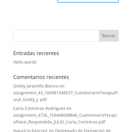
Entradas recientes
Hello world!
Comentarios recientes
Gretty Jaramillo Blanco
en
assignment_43_160981048537_CuestionarioTerapiaFl
oral_Gretty_J..pdf
Carla Contreras Rodriguez
en
assignment_4726_159448048846_CuestionarioTerapi
aFloral_Respondido_JULIO_Carla_Contreras.pdf
mauricio.bascour
en
Diplomado de Formacion de